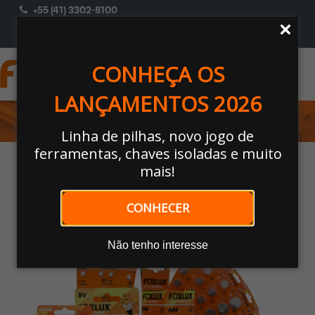
+55 (41) 3302-8100
ACESSAR
Selecione Um Perfil
CONHEÇA OS
LANÇAMENTOS 2026
UTILIDADES
Linha de pilhas, novo jogo de
ferramentas, chaves isoladas e muito
Home
/
UTILIDADES
/
Pilhas E Baterias
/ PILHAS E BATERIAS
mais!
Nossos Produtos
CONHECER
🔍
Não tenho interesse