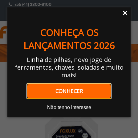
+55 (41) 3302-8100
ACESSAR
Selecione Um Perfil
CONHEÇA OS
LANÇAMENTOS 2026
MATERIAIS ELÉTRICOS
Linha de pilhas, novo jogo de
ferramentas, chaves isoladas e muito
Home
/
MATERIAIS ELÉTRICOS
/
Programadores De
mais!
Tempo
/ PROGRAMADOR DE TEMPO DIGITAL
CONHECER
Nossos Produtos
Não tenho interesse
🔍