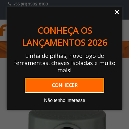
+55 (41) 3302-8100
ACESSAR
Selecione Um Perfil
CONHEÇA OS
LANÇAMENTOS 2026
MATERIAIS ELÉTRICOS
Linha de pilhas, novo jogo de
ferramentas, chaves isoladas e muito
Home
/
MATERIAIS ELÉTRICOS
/
Relé Fotoelétrico
/ RELÉ FOTOELÉTRICO
mais!
E BASE PARA RELÉ
CONHECER
Nossos Produtos
Não tenho interesse
🔍