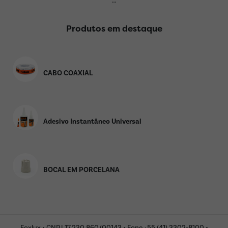
…
Produtos em destaque
CABO COAXIAL
Adesivo Instantâneo Universal
BOCAL EM PORCELANA
Foxlux • CNPJ 17.230.860/00143 • Fone +55 (41) 3302-8100 •