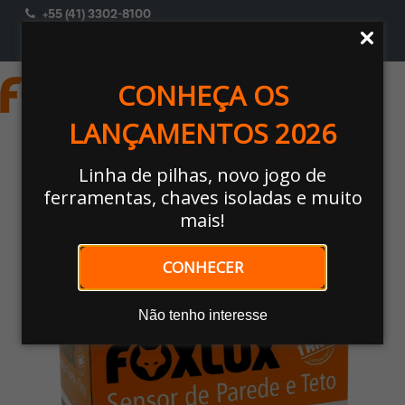
+55 (41) 3302-8100
ACESSAR
Selecione Um Perfil
CONHEÇA OS
LANÇAMENTOS 2026
Home
/
MATERIAIS ELÉTRICOS
/
Campainhas E Sensores
/ SENSOR DE
PRESENÇA
Linha de pilhas, novo jogo de
ferramentas, chaves isoladas e muito
mais!
Nossos Produtos
CONHECER
🔍
Não tenho interesse