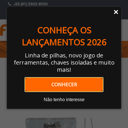
+55 (41) 3302-8100
ACESSAR
Selecione Um Perfil
CONHEÇA OS
LANÇAMENTOS 2026
MATERIAIS ELÉTRICOS
Linha de pilhas, novo jogo de
ferramentas, chaves isoladas e muito
Home
/
MATERIAIS ELÉTRICOS
/
Bocais E Soquetes
/ Soquete com
mais!
rabicho para lâmpada tubular
CONHECER
Nossos Produtos
Não tenho interesse
🔍