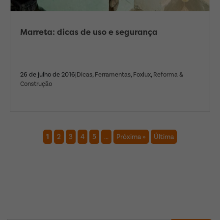
Marreta: dicas de uso e segurança
26 de julho de 2016|
Dicas
,
Ferramentas
,
Foxlux
,
Reforma &
Construção
1
2
3
4
5
...
Próxima »
Última